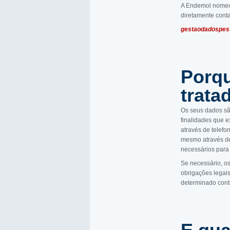
A Endemol nome
diretamente cont
gestaodadospes
Porqu
trata
Os seus dados sã
finalidades que 
através de telefo
mesmo através de
necessários para 
Se necessário, o
obrigações legai
determinado cont