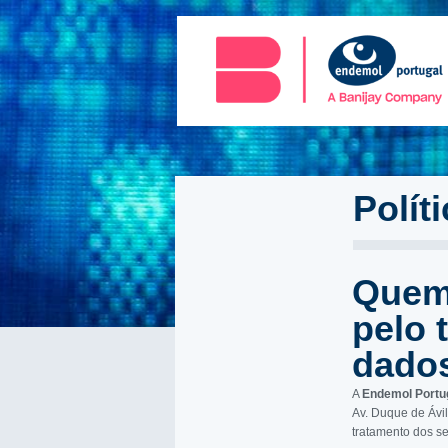
Polít
Quem 
pelo 
dado
A
Endemol Portug
Av. Duque de Ávil
tratamento dos s