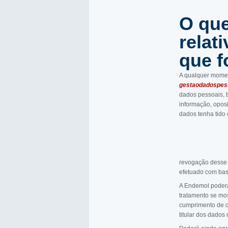
O que
relat
que f
A qualquer momen
gestaodadospes
dados pessoais, b
informação, opos
dados tenha tido
revogação desse 
efetuado com bas
A Endemol poderá
tratamento se mos
cumprimento de ob
titular dos dado